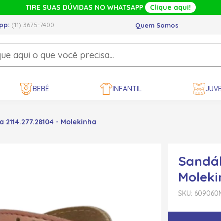
TIRE SUAS DÚVIDAS NO WHATSAPP
Clique aqui!
pp:
(11) 3675-7400
Quem Somos
BEBÊ
INFANTIL
JUVE
 2114.277.28104 - Molekinha
Sandál
Moleki
SKU: 609060