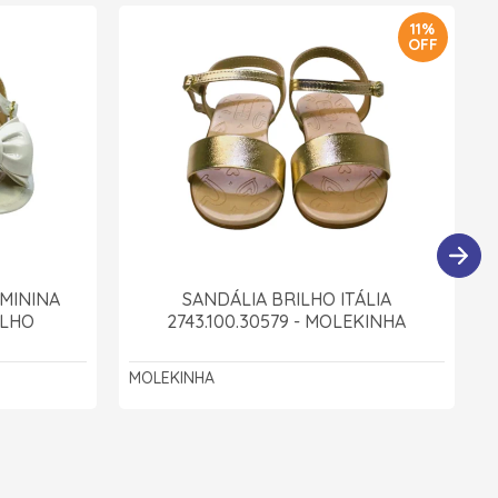
11%
OFF
MININA
SANDÁLIA BRILHO ITÁLIA
OLHO
2743.100.30579 - MOLEKINHA
MOLEKINHA
P