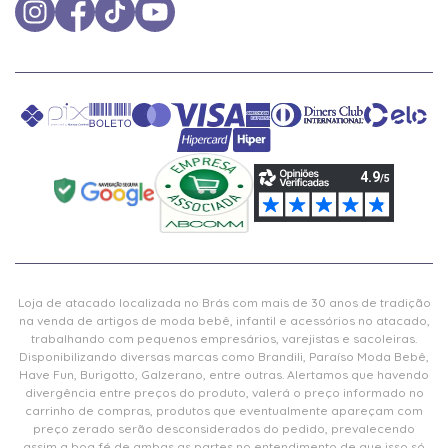
Loja de atacado localizada no Brás com mais de 30 anos de tradição
na venda de artigos de moda bebê, infantil e acessórios no atacado,
trabalhando com pequenos empresários, varejistas e sacoleiras.
Disponibilizando diversas marcas como Brandili, Paraíso Moda Bebê,
Have Fun, Burigotto, Galzerano, entre outras. Alertamos que havendo
divergência entre preços do produto, valerá o preço informado no
carrinho de compras, produtos que eventualmente apareçam com
preço zerado serão desconsiderados do pedido, prevalecendo
assim a boa fé de ambas as partes no entendimento de que isso só