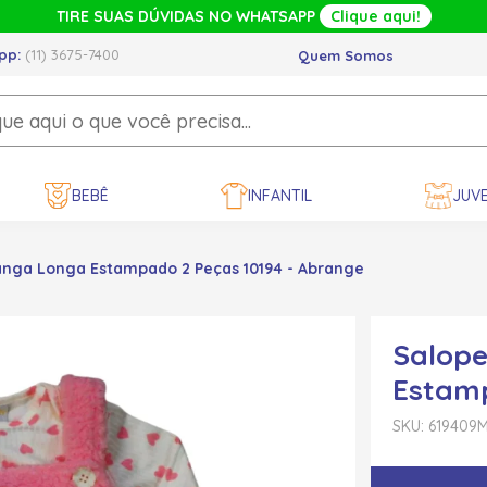
TIRE SUAS DÚVIDAS NO WHATSAPP
Clique aqui!
pp:
(11) 3675-7400
Quem Somos
BEBÊ
INFANTIL
JUVE
nga Longa Estampado 2 Peças 10194 - Abrange
Salop
Estamp
SKU: 619409
M