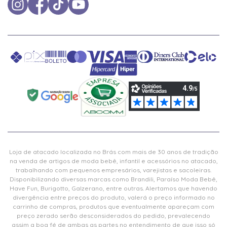
Loja de atacado localizada no Brás com mais de 30 anos de tradição
na venda de artigos de moda bebê, infantil e acessórios no atacado,
trabalhando com pequenos empresários, varejistas e sacoleiras.
Disponibilizando diversas marcas como Brandili, Paraíso Moda Bebê,
Have Fun, Burigotto, Galzerano, entre outras. Alertamos que havendo
divergência entre preços do produto, valerá o preço informado no
carrinho de compras, produtos que eventualmente apareçam com
preço zerado serão desconsiderados do pedido, prevalecendo
assim a boa fé de ambas as partes no entendimento de que isso só