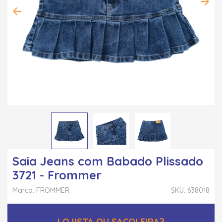
Saia Jeans com Babado Plissado
3721 - Frommer
Marca: FROMMER
SKU: 638018
LOJISTA OU SACOLEIRA?