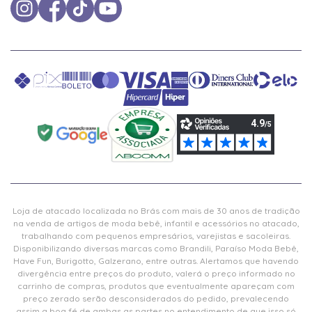
Loja de atacado localizada no Brás com mais de 30 anos de tradição
na venda de artigos de moda bebê, infantil e acessórios no atacado,
trabalhando com pequenos empresários, varejistas e sacoleiras.
Disponibilizando diversas marcas como Brandili, Paraíso Moda Bebê,
Have Fun, Burigotto, Galzerano, entre outras. Alertamos que havendo
divergência entre preços do produto, valerá o preço informado no
carrinho de compras, produtos que eventualmente apareçam com
preço zerado serão desconsiderados do pedido, prevalecendo
assim a boa fé de ambas as partes no entendimento de que isso só