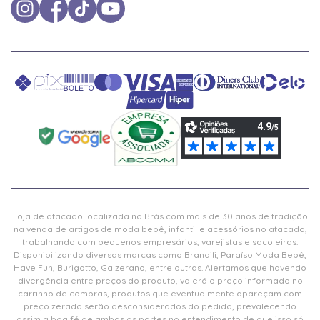
Loja de atacado localizada no Brás com mais de 30 anos de tradição
na venda de artigos de moda bebê, infantil e acessórios no atacado,
trabalhando com pequenos empresários, varejistas e sacoleiras.
Disponibilizando diversas marcas como Brandili, Paraíso Moda Bebê,
Have Fun, Burigotto, Galzerano, entre outras. Alertamos que havendo
divergência entre preços do produto, valerá o preço informado no
carrinho de compras, produtos que eventualmente apareçam com
preço zerado serão desconsiderados do pedido, prevalecendo
assim a boa fé de ambas as partes no entendimento de que isso só