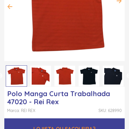
Polo Manga Curta Trabalhada
47020 - Rei Rex
Marca: REI REX
SKU: 628990
LOJISTA OU SACOLEIRA?