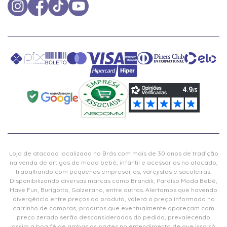
Loja de atacado localizada no Brás com mais de 30 anos de tradição
na venda de artigos de moda bebê, infantil e acessórios no atacado,
trabalhando com pequenos empresários, varejistas e sacoleiras.
Disponibilizando diversas marcas como Brandili, Paraíso Moda Bebê,
Have Fun, Burigotto, Galzerano, entre outras. Alertamos que havendo
divergência entre preços do produto, valerá o preço informado no
carrinho de compras, produtos que eventualmente apareçam com
preço zerado serão desconsiderados do pedido, prevalecendo
assim a boa fé de ambas as partes no entendimento de que isso só