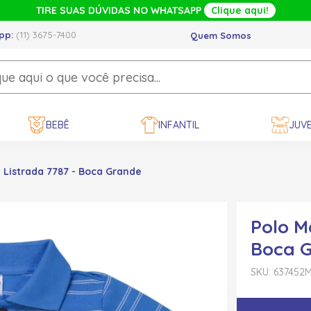
TIRE SUAS DÚVIDAS NO WHATSAPP
Clique aqui!
pp:
(11) 3675-7400
Quem Somos
BEBÊ
INFANTIL
JUVE
 Listrada 7787 - Boca Grande
Polo M
Boca 
SKU: 637452
M