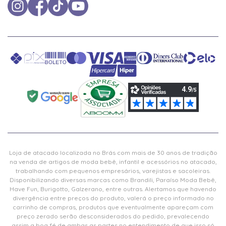
Loja de atacado localizada no Brás com mais de 30 anos de tradição
na venda de artigos de moda bebê, infantil e acessórios no atacado,
trabalhando com pequenos empresários, varejistas e sacoleiras.
Disponibilizando diversas marcas como Brandili, Paraíso Moda Bebê,
Have Fun, Burigotto, Galzerano, entre outras. Alertamos que havendo
divergência entre preços do produto, valerá o preço informado no
carrinho de compras, produtos que eventualmente apareçam com
preço zerado serão desconsiderados do pedido, prevalecendo
assim a boa fé de ambas as partes no entendimento de que isso só