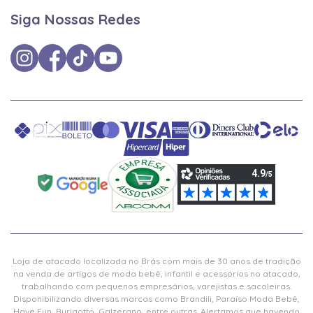
Siga Nossas Redes
Loja de atacado localizada no Brás com mais de 30 anos de tradição
na venda de artigos de moda bebê, infantil e acessórios no atacado,
trabalhando com pequenos empresários, varejistas e sacoleiras.
Disponibilizando diversas marcas como Brandili, Paraíso Moda Bebê,
Have Fun, Burigotto, Galzerano, entre outras. Alertamos que havendo