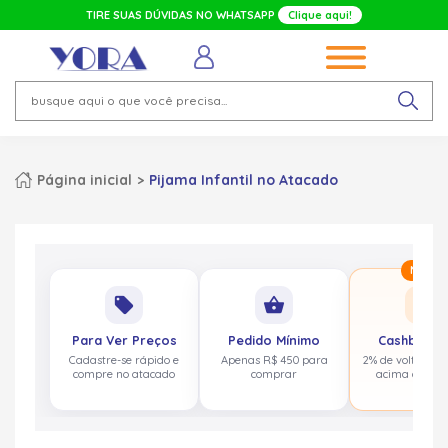
TIRE SUAS DÚVIDAS NO WHATSAPP
Clique aqui!
Página inicial
Pijama Infantil no Atacado
Novo
local_offer
shopping_basket
paid
Para Ver Preços
Pedido Mínimo
Cashback 
Cadastre-se rápido e
Apenas R$ 450 para
2% de volta em 
compre no atacado
comprar
acima de R$ 