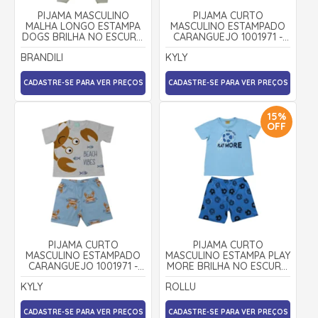
PIJAMA MASCULINO
PIJAMA CURTO
MALHA LONGO ESTAMPA
MASCULINO ESTAMPADO
DOGS BRILHA NO ESCURO
CARANGUEJO 1001971 -
27262- BRANDILI
KYLY
BRANDILI
KYLY
CADASTRE-SE PARA VER PREÇOS
CADASTRE-SE PARA VER PREÇOS
15%
OFF
PIJAMA CURTO
PIJAMA CURTO
MASCULINO ESTAMPADO
MASCULINO ESTAMPA PLAY
CARANGUEJO 1001971 -
MORE BRILHA NO ESCURO
KYLY
25291 - ROLLU
KYLY
ROLLU
CADASTRE-SE PARA VER PREÇOS
CADASTRE-SE PARA VER PREÇOS