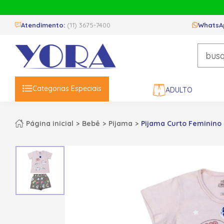
Atendimento:
(11) 3675-7400
WhatsA
Categorias Especiais
ADULTO
Página inicial
Bebê
Pijama
Pijama Curto Feminino 