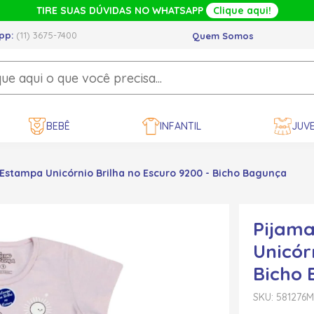
TIRE SUAS DÚVIDAS NO WHATSAPP
Clique aqui!
pp:
(11) 3675-7400
Quem Somos
BEBÊ
INFANTIL
JUVE
Estampa Unicórnio Brilha no Escuro 9200 - Bicho Bagunça
Pijama
Unicór
Bicho
SKU: 581276
M