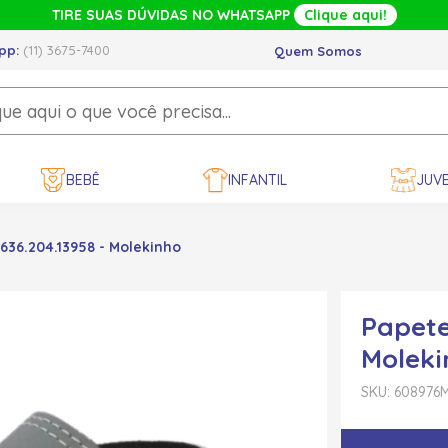
TIRE SUAS DÚVIDAS NO WHATSAPP
Clique aqui!
pp:
(11) 3675-7400
Quem Somos
BEBÊ
INFANTIL
JUVE
636.204.13958 - Molekinho
Papete
Moleki
SKU: 608976
M