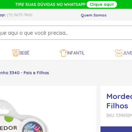
TIRE SUAS DÚVIDAS NO WHATSAPP
Clique aqui!
pp:
(11) 3675-7400
Quem Somos
BEBÊ
INFANTIL
JUVE
nho 3340 - Pais e Filhos
Morded
Filhos
SKU: 539610
M