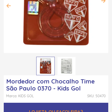
Mordedor com Chocalho Time
São Paulo 0370 - Kids Gol
Marca: KIDS GOL
SKU: 50470
LOJISTA OU SACOLEIRA?