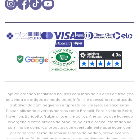
Loja de atacado localizada no Brás com mais de 30 anos de tradição
na venda de artigos de moda bebê, infantil e acessórios no atacado,
trabalhando com pequenos empresários, varejistas e sacoleiras.
Disponibilizando diversas marcas como Brandili, Paraíso Moda Bebê,
Have Fun, Burigotto, Galzerano, entre outras. Alertamos que havendo
divergência entre preços do produto, valerá o preço informado no
carrinho de compras, produtos que eventualmente apareçam com
preço zerado serão desconsiderados do pedido, prevalecendo
assim a boa fé de ambas as partes no entendimento de que isso só