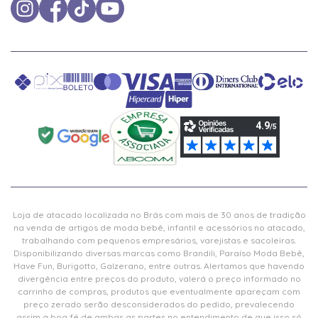
Loja de atacado localizada no Brás com mais de 30 anos de tradição
na venda de artigos de moda bebê, infantil e acessórios no atacado,
trabalhando com pequenos empresários, varejistas e sacoleiras.
Disponibilizando diversas marcas como Brandili, Paraíso Moda Bebê,
Have Fun, Burigotto, Galzerano, entre outras. Alertamos que havendo
divergência entre preços do produto, valerá o preço informado no
carrinho de compras, produtos que eventualmente apareçam com
preço zerado serão desconsiderados do pedido, prevalecendo
assim a boa fé de ambas as partes no entendimento de que isso só