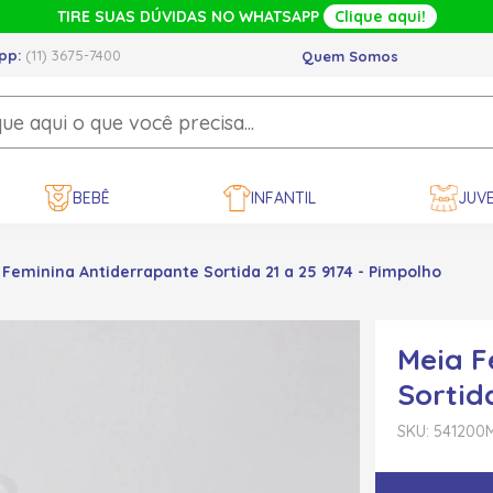
TIRE SUAS DÚVIDAS NO WHATSAPP
Clique aqui!
pp:
(11) 3675-7400
Quem Somos
BEBÊ
INFANTIL
JUVE
 Feminina Antiderrapante Sortida 21 a 25 9174 - Pimpolho
Meia F
Sortid
SKU: 541200