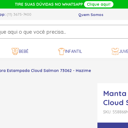
TIRE SUAS DÚVIDAS NO WHATSAPP
Clique aqui!
pp:
(11) 3675-7400
Quem Somos
BEBÊ
INFANTIL
JUVE
ibra Estampada Cloud Salmon 73062 - Hazime
Manta 
Cloud 
SKU: 558866
M