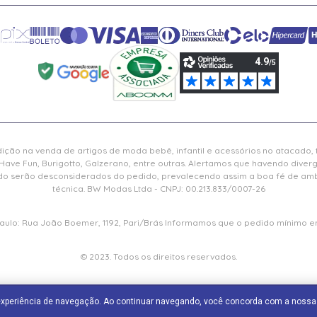
ição na venda de artigos de moda bebê, infantil e acessórios no atacado,
Have Fun, Burigotto, Galzerano, entre outras. Alertamos que havendo diver
serão desconsiderados do pedido, prevalecendo assim a boa fé de ambas
técnica. BW Modas Ltda - CNPJ: 00.213.833/0007-26
 Paulo: Rua João Boemer, 1192, Pari/Brás Informamos que o pedido mínimo em
© 2023. Todos os direitos reservados.
 experiência de navegação. Ao continuar navegando, você concorda com a noss