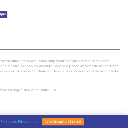
 trabalhando com pequenos empresários, varejistas e sacoleiras.
gência entre preços do produto, valerá o preço informado no carrinho
 as partes no entendimento de que isso só ocorreria devido a falha
 nossa loja física é de R$800,00
a
Política de Privacidade
.
CONTINUAR E FECHAR