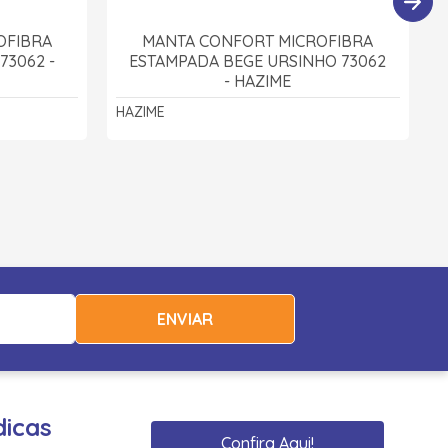
OFIBRA
MANTA CONFORT MICROFIBRA
73062 -
ESTAMPADA BEGE URSINHO 73062
- HAZIME
HAZIME
H
ENVIAR
dicas
Confira Aqui!