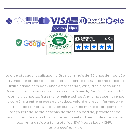
Loja de atacado localizada no Brás com mais de 30 anos de tradição
na venda de artigos de moda bebê, infantil e acessórios no atacado,
trabalhando com pequenos empresários, varejistas e sacoleiras.
Disponibilizando diversas marcas como Brandili, Paraíso Moda Bebê,
Have Fun, Burigotto, Galzerano, entre outras. Alertamos que havendo
divergência entre preços do produto, valerá o preço informado no
carrinho de compras, produtos que eventualmente apareçam com
preço zerado serão desconsiderados do pedido, prevalecendo
assim a boa fé de ambas as partes no entendimento de que isso só
ocorreria devido a falha técnica. BW Modas Ltda - CNPJ:
00.213.833/0007-26