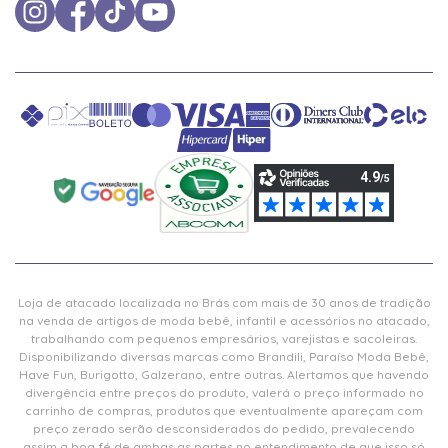
Loja de atacado localizada no Brás com mais de 30 anos de tradição
na venda de artigos de moda bebê, infantil e acessórios no atacado,
trabalhando com pequenos empresários, varejistas e sacoleiras.
Disponibilizando diversas marcas como Brandili, Paraíso Moda Bebê,
Have Fun, Burigotto, Galzerano, entre outras. Alertamos que havendo
divergência entre preços do produto, valerá o preço informado no
carrinho de compras, produtos que eventualmente apareçam com
preço zerado serão desconsiderados do pedido, prevalecendo
assim a boa fé de ambas as partes no entendimento de que isso só