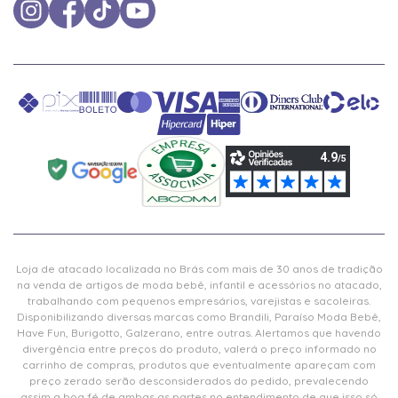
Loja de atacado localizada no Brás com mais de 30 anos de tradição
na venda de artigos de moda bebê, infantil e acessórios no atacado,
trabalhando com pequenos empresários, varejistas e sacoleiras.
Disponibilizando diversas marcas como Brandili, Paraíso Moda Bebê,
Have Fun, Burigotto, Galzerano, entre outras. Alertamos que havendo
divergência entre preços do produto, valerá o preço informado no
carrinho de compras, produtos que eventualmente apareçam com
preço zerado serão desconsiderados do pedido, prevalecendo
assim a boa fé de ambas as partes no entendimento de que isso só