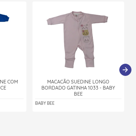
INE COM
MACACÃO SUEDINE LONGO
ICE
BORDADO GATINHA 1033 - BABY
BEE
BABY BEE
B