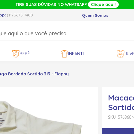
TIRE SUAS DÚVIDAS NO WHATSAPP
Clique aqui!
pp:
(11) 3675-7400
Quem Somos
BEBÊ
INFANTIL
JUVE
go Bordado Sortido 313 - Flaphy
Macac
Sortid
SKU: 576860
M