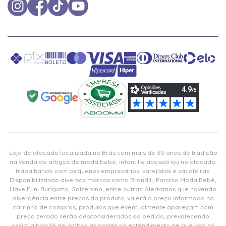
Loja de atacado localizada no Brás com mais de 30 anos de tradição
na venda de artigos de moda bebê, infantil e acessórios no atacado,
trabalhando com pequenos empresários, varejistas e sacoleiras.
Disponibilizando diversas marcas como Brandili, Paraíso Moda Bebê,
Have Fun, Burigotto, Galzerano, entre outras. Alertamos que havendo
divergência entre preços do produto, valerá o preço informado no
carrinho de compras, produtos que eventualmente apareçam com
preço zerado serão desconsiderados do pedido, prevalecendo
assim a boa fé de ambas as partes no entendimento de que isso só