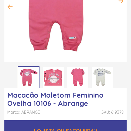
Macacão Moletom Feminino
Ovelha 10106 - Abrange
Marca: ABRANGE
SKU: 619378
LOJISTA OU SACOLEIRA?