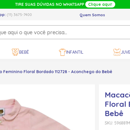
TIRE SUAS DÚVIDAS NO WHATSAPP
Clique aqui!
pp:
(11) 3675-7400
Quem Somos
BEBÊ
INFANTIL
JUVE
 Feminino Floral Bordado 112728 - Aconchego do Bebê
Macac
Floral
Bebê
SKU: 596881
M