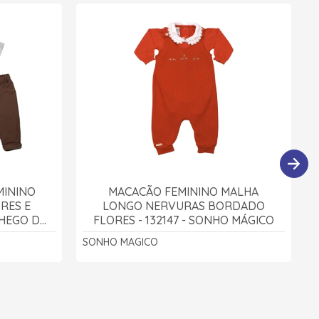
MININO
MACACÃO FEMININO MALHA
RES E
LONGO NERVURAS BORDADO
CHEGO DO
FLORES - 132147 - SONHO MÁGICO
SONHO MAGICO
A