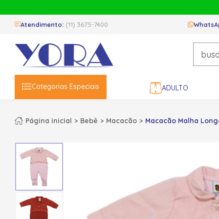
Atendimento:
(11) 3675-7400
WhatsA
Categorias Especiais
ADULTO
Página inicial
Bebê
Macacão
Macacão Malha Longo