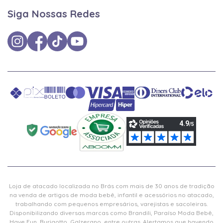
Siga Nossas Redes
Loja de atacado localizada no Brás com mais de 30 anos de tradição
na venda de artigos de moda bebê, infantil e acessórios no atacado,
trabalhando com pequenos empresários, varejistas e sacoleiras.
Disponibilizando diversas marcas como Brandili, Paraíso Moda Bebê,
Have Fun, Burigotto, Galzerano, entre outras. Alertamos que havendo