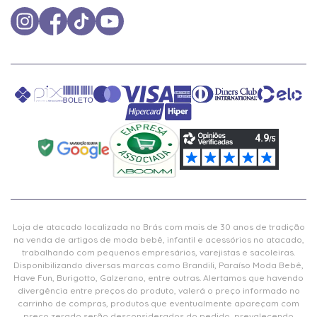
Loja de atacado localizada no Brás com mais de 30 anos de tradição
na venda de artigos de moda bebê, infantil e acessórios no atacado,
trabalhando com pequenos empresários, varejistas e sacoleiras.
Disponibilizando diversas marcas como Brandili, Paraíso Moda Bebê,
Have Fun, Burigotto, Galzerano, entre outras. Alertamos que havendo
divergência entre preços do produto, valerá o preço informado no
carrinho de compras, produtos que eventualmente apareçam com
preço zerado serão desconsiderados do pedido, prevalecendo