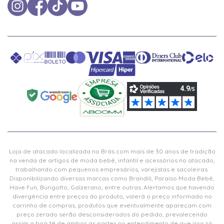
Loja de atacado localizada no Brás com mais de 30 anos de tradição
na venda de artigos de moda bebê, infantil e acessórios no atacado,
trabalhando com pequenos empresários, varejistas e sacoleiras.
Disponibilizando diversas marcas como Brandili, Paraíso Moda Bebê,
Have Fun, Burigotto, Galzerano, entre outras. Alertamos que havendo
divergência entre preços do produto, valerá o preço informado no
carrinho de compras, produtos que eventualmente apareçam com
preço zerado serão desconsiderados do pedido, prevalecendo
assim a boa fé de ambas as partes no entendimento de que isso só