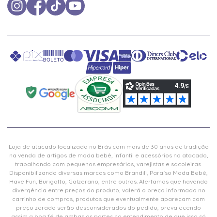
Loja de atacado localizada no Brás com mais de 30 anos de tradição
na venda de artigos de moda bebê, infantil e acessórios no atacado,
trabalhando com pequenos empresários, varejistas e sacoleiras.
Disponibilizando diversas marcas como Brandili, Paraíso Moda Bebê,
Have Fun, Burigotto, Galzerano, entre outras. Alertamos que havendo
divergência entre preços do produto, valerá o preço informado no
carrinho de compras, produtos que eventualmente apareçam com
preço zerado serão desconsiderados do pedido, prevalecendo
assim a boa fé de ambas as partes no entendimento de que isso só