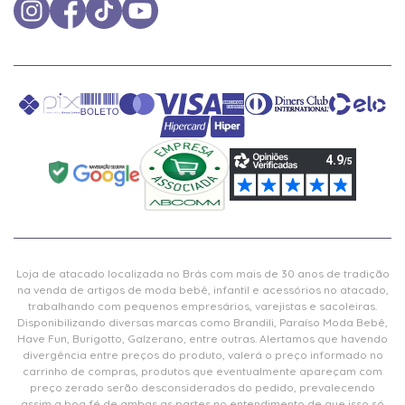
Loja de atacado localizada no Brás com mais de 30 anos de tradição
na venda de artigos de moda bebê, infantil e acessórios no atacado,
trabalhando com pequenos empresários, varejistas e sacoleiras.
Disponibilizando diversas marcas como Brandili, Paraíso Moda Bebê,
Have Fun, Burigotto, Galzerano, entre outras. Alertamos que havendo
divergência entre preços do produto, valerá o preço informado no
carrinho de compras, produtos que eventualmente apareçam com
preço zerado serão desconsiderados do pedido, prevalecendo
assim a boa fé de ambas as partes no entendimento de que isso só