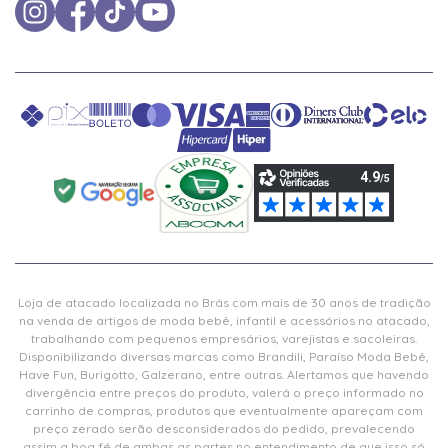
Loja de atacado localizada no Brás com mais de 30 anos de tradição
na venda de artigos de moda bebê, infantil e acessórios no atacado,
trabalhando com pequenos empresários, varejistas e sacoleiras.
Disponibilizando diversas marcas como Brandili, Paraíso Moda Bebê,
Have Fun, Burigotto, Galzerano, entre outras. Alertamos que havendo
divergência entre preços do produto, valerá o preço informado no
carrinho de compras, produtos que eventualmente apareçam com
preço zerado serão desconsiderados do pedido, prevalecendo
assim a boa fé de ambas as partes no entendimento de que isso só