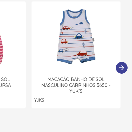
 SOL
MACACÃO BANHO DE SOL
 URSA
MASCULINO CARRINHOS 3650 -
YUK´S
YUKS
E