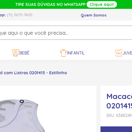
TIRE SUAS DÚVIDAS NO WHATSAPP
Clique aqui!
pp:
(11) 3675-7400
Quem Somos
BEBÊ
INFANTIL
JUVE
 com Listras 0201415 - Estilinho
Macacã
0201415
SKU: 638824