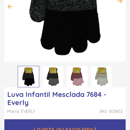
Luva Infantil Mesclada 7684 -
Everly
Marca: EVERLY
SKU: 653602
LOJISTA OU SACOLEIRA?