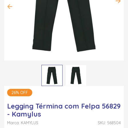
26% OFF
Legging Términa com Felpa 56829
- Kamylus
Marca: KAMYLUS
SKU: 568504