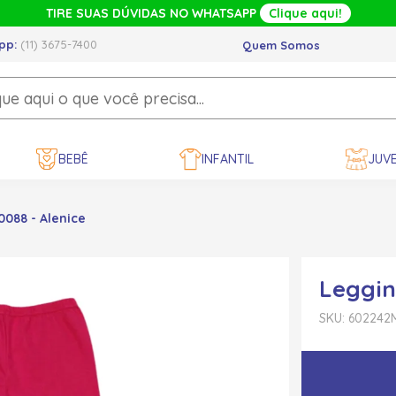
TIRE SUAS DÚVIDAS NO WHATSAPP
Clique aqui!
pp:
(11) 3675-7400
Quem Somos
BEBÊ
INFANTIL
JUVE
0088 - Alenice
Leggin
SKU: 602242