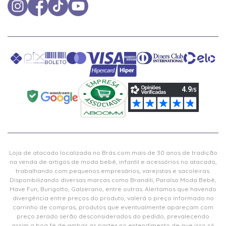
Loja de atacado localizada no Brás com mais de 30 anos de tradição
na venda de artigos de moda bebê, infantil e acessórios no atacado,
trabalhando com pequenos empresários, varejistas e sacoleiras.
Disponibilizando diversas marcas como Brandili, Paraíso Moda Bebê,
Have Fun, Burigotto, Galzerano, entre outras. Alertamos que havendo
divergência entre preços do produto, valerá o preço informado no
carrinho de compras, produtos que eventualmente apareçam com
preço zerado serão desconsiderados do pedido, prevalecendo
assim a boa fé de ambas as partes no entendimento de que isso só