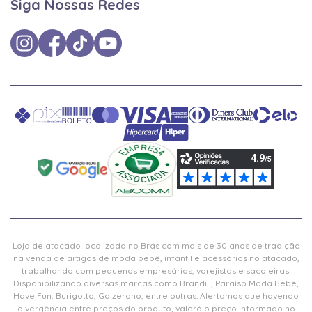
Siga Nossas Redes
Loja de atacado localizada no Brás com mais de 30 anos de tradição
na venda de artigos de moda bebê, infantil e acessórios no atacado,
trabalhando com pequenos empresários, varejistas e sacoleiras.
Disponibilizando diversas marcas como Brandili, Paraíso Moda Bebê,
Have Fun, Burigotto, Galzerano, entre outras. Alertamos que havendo
divergência entre preços do produto, valerá o preço informado no