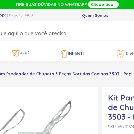
TIRE SUAS DÚVIDAS NO WHATSAPP
Clique aqui!
pp:
(11) 3675-7400
Quem Somos
BEBÊ
INFANTIL
JUVE
om Predender de Chupeta 3 Peças Sortidas Coelhos 3503 - Papi
Kit Pa
de Chu
3503 -
SKU: 657016
M