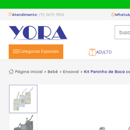
Atendimento:
(11) 3675-7400
WhatsA
Categorias Especiais
ADULTO
Página inicial
Bebê
Enxoval
Kit Paninho de Boca c