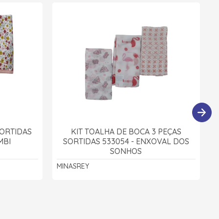
SORTIDAS
KIT TOALHA DE BOCA 3 PEÇAS
MBI
SORTIDAS 533054 - ENXOVAL DOS
SONHOS
MINASREY
B