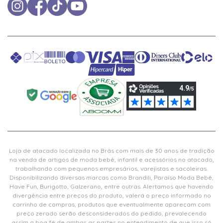
Loja de atacado localizada no Brás com mais de 30 anos de tradição
na venda de artigos de moda bebê, infantil e acessórios no atacado,
trabalhando com pequenos empresários, varejistas e sacoleiras.
Disponibilizando diversas marcas como Brandili, Paraíso Moda Bebê,
Have Fun, Burigotto, Galzerano, entre outras. Alertamos que havendo
divergência entre preços do produto, valerá o preço informado no
carrinho de compras, produtos que eventualmente apareçam com
preço zerado serão desconsiderados do pedido, prevalecendo
assim a boa fé de ambas as partes no entendimento de que isso só