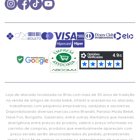
Loja de atacado localizada no Brás com mais de 30 anos de tradição
na venda de artigos de moda bebê, infantil e acessórios no atacado,
trabalhando com pequenos empresários, varejistas e sacoleiras.
Disponibilizando diversas marcas como Brandili, Paraíso Moda Bebê,
Have Fun, Burigotto, Galzerano, entre outras. Alertamos que havendo
divergência entre preços do produto, valerá o preço informado no
carrinho de compras, produtos que eventualmente apareçam com
preço zerado serão desconsiderados do pedido, prevalecendo
assim a boa fé de ambas as partes no entendimento de que isso só