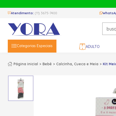
Atendimento:
(11) 3675-7400
WhatsA
Categorias Especiais
ADULTO
Página inicial
Bebê
Calcinha, Cueca e Meia
Kit Me