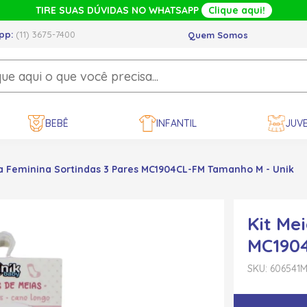
TIRE SUAS DÚVIDAS NO WHATSAPP
Clique aqui!
pp:
(11) 3675-7400
Quem Somos
BEBÊ
INFANTIL
JUVE
ia Feminina Sortindas 3 Pares MC1904CL-FM Tamanho M - Unik
Kit Me
MC1904
SKU: 606541
M