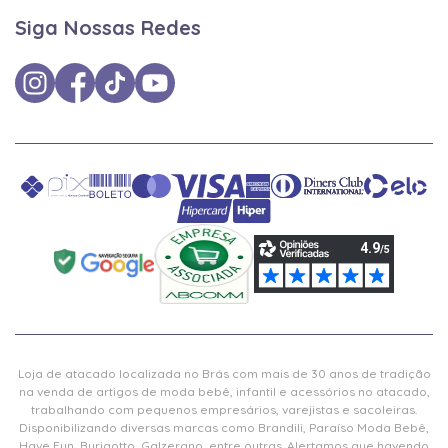
Siga Nossas Redes
Loja de atacado localizada no Brás com mais de 30 anos de tradição
na venda de artigos de moda bebê, infantil e acessórios no atacado,
trabalhando com pequenos empresários, varejistas e sacoleiras.
Disponibilizando diversas marcas como Brandili, Paraíso Moda Bebê,
Have Fun, Burigotto, Galzerano, entre outras. Alertamos que havendo