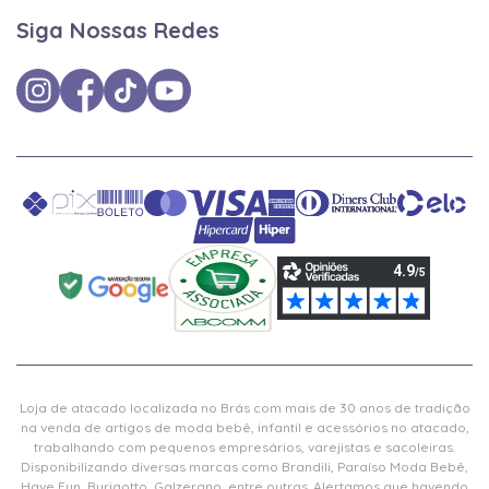
Siga Nossas Redes
Loja de atacado localizada no Brás com mais de 30 anos de tradição
na venda de artigos de moda bebê, infantil e acessórios no atacado,
trabalhando com pequenos empresários, varejistas e sacoleiras.
Disponibilizando diversas marcas como Brandili, Paraíso Moda Bebê,
Have Fun, Burigotto, Galzerano, entre outras. Alertamos que havendo