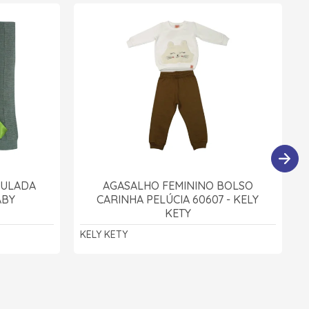
CULADA
AGASALHO FEMININO BOLSO
ABY
CARINHA PELÚCIA 60607 - KELY
KETY
KELY KETY
M