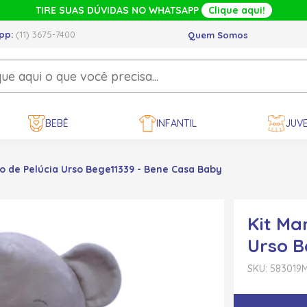
TIRE SUAS DÚVIDAS NO WHATSAPP
Clique aqui!
pp:
(11) 3675-7400
Quem Somos
BEBÊ
INFANTIL
JUVE
o de Pelúcia Urso Bege11339 - Bene Casa Baby
Kit Ma
Urso B
SKU: 583019
M