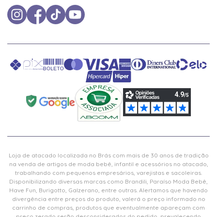
Loja de atacado localizada no Brás com mais de 30 anos de tradição
na venda de artigos de moda bebê, infantil e acessórios no atacado,
trabalhando com pequenos empresários, varejistas e sacoleiras.
Disponibilizando diversas marcas como Brandili, Paraíso Moda Bebê,
Have Fun, Burigotto, Galzerano, entre outras. Alertamos que havendo
divergência entre preços do produto, valerá o preço informado no
carrinho de compras, produtos que eventualmente apareçam com
preço zerado serão desconsiderados do pedido, prevalecendo