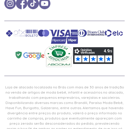
Loja de atacado localizada no Brás com mais de 30 anos de tradição
na venda de artigos de moda bebê, infantil e acessórios no atacado,
trabalhando com pequenos empresários, varejistas e sacoleiras.
Disponibilizando diversas marcas como Brandili, Paraíso Moda Bebê,
Have Fun, Burigotto, Galzerano, entre outras. Alertamos que havendo
divergência entre preços do produto, valerá o preço informado no
carrinho de compras, produtos que eventualmente apareçam com
preço zerado serão desconsiderados do pedido, prevalecendo
assim a boa fé de ambas as partes no entendimento de que isso só