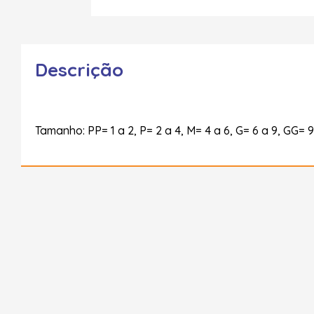
Descrição
Tamanho: PP= 1 a 2, P= 2 a 4, M= 4 a 6, G= 6 a 9, GG