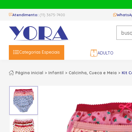
Atendimento:
(11) 3675-7400
WhatsA
Categorias Especiais
ADULTO
Página inicial
Infantil
Calcinha, Cueca e Meia
Kit 