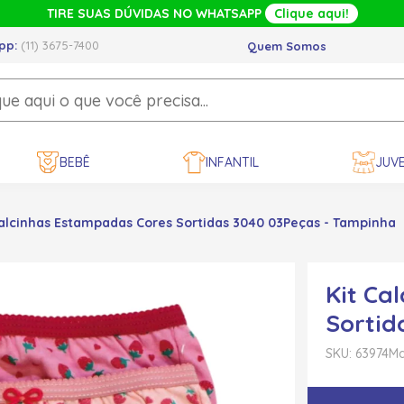
TIRE SUAS DÚVIDAS NO WHATSAPP
Clique aqui!
pp:
(11) 3675-7400
Quem Somos
BEBÊ
INFANTIL
JUVE
Calcinhas Estampadas Cores Sortidas 3040 03Peças - Tampinha
Kit Ca
Sortid
SKU: 63974
Ma