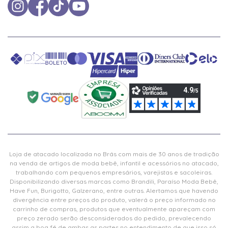
Loja de atacado localizada no Brás com mais de 30 anos de tradição
na venda de artigos de moda bebê, infantil e acessórios no atacado,
trabalhando com pequenos empresários, varejistas e sacoleiras.
Disponibilizando diversas marcas como Brandili, Paraíso Moda Bebê,
Have Fun, Burigotto, Galzerano, entre outras. Alertamos que havendo
divergência entre preços do produto, valerá o preço informado no
carrinho de compras, produtos que eventualmente apareçam com
preço zerado serão desconsiderados do pedido, prevalecendo
assim a boa fé de ambas as partes no entendimento de que isso só